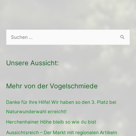
S
u
c
Unsere Aussicht:
h
e
Mehr von der Vogelschmiede
n
n
Danke für Ihre Hilfe! Wir haben so den 3. Platz bei
a
Naturwunderwahl erreicht!
c
Herchenhainer Höhe bleib so wie du bist
h
Aussichtsreich – Der Markt mit regionalen Artikeln
: