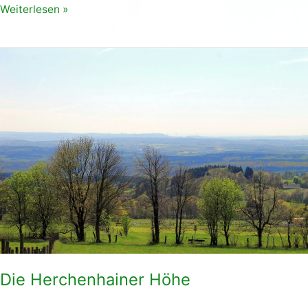
Weiterlesen »
Die
Herchenhainer
Höhe
Die Herchenhainer Höhe