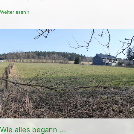
Weiterlesen »
Wie
alles
begann
…
Wie alles begann …