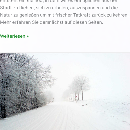
entsteht ein Kleinod, in dem wir es ermöglichen aus der
Stadt zu fliehen, sich zu erholen, auszuspannen und die
Natur zu genießen um mit frischer Tatkraft zurück zu kehren.
Mehr erfahren Sie demnächst auf diesen Seiten.
Weiterlesen »
Spiel
&
Spaß
im
Winter