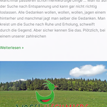
Manchmal passieren schon merkwürdige Dinge … Man ist auf
der Suche nach Entspannung und kann gar nicht richtig
loslassen. Alle Gedanken wollen, wollen, wollen, jagen einem
hinterher und manchmal jagt man selber die Gedanken. Man
kreist um die Suche nach Ruhe und Erholung, schweift
durch die Gegend. Aber sicher kennen Sie das. Plötzlich, bei
einem unserer zahlreichen
Weiterlesen »
Sagen
und
Namen
oder
wie
der
Vogelsberg
…