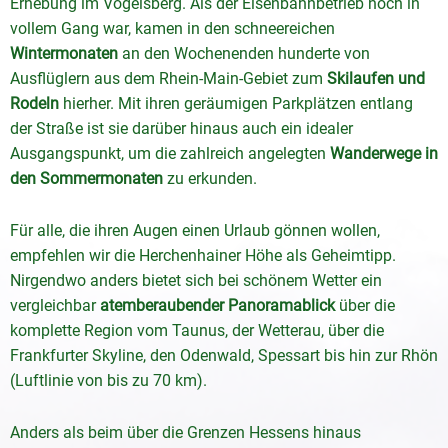
Erhebung im Vogelsberg. Als der Eisenbahnbetrieb noch in
vollem Gang war, kamen in den schneereichen
Wintermonaten
an den Wochenenden hunderte von
Ausflüglern aus dem Rhein-Main-Gebiet zum
Skilaufen und
Rodeln
hierher. Mit ihren geräumigen Parkplätzen entlang
der Straße ist sie darüber hinaus auch ein idealer
Ausgangspunkt, um die zahlreich angelegten
Wanderwege in
den Sommermonaten
zu erkunden.
Für alle, die ihren Augen einen Urlaub gönnen wollen,
empfehlen wir die Herchenhainer Höhe als Geheimtipp.
Nirgendwo anders bietet sich bei schönem Wetter ein
vergleichbar
atemberaubender
Panoramablick
über die
komplette Region vom Taunus, der Wetterau, über die
Frankfurter Skyline, den Odenwald, Spessart bis hin zur Rhön
(Luftlinie von bis zu 70 km).
Anders als beim über die Grenzen Hessens hinaus