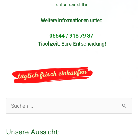
entscheidet Ihr.
Weitere Informationen unter:
06644 / 918 79 37
Tischzeit:
Eure Entscheidung!
S
u
c
Unsere Aussicht:
h