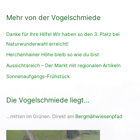
e
Mehr von der Vogelschmiede
n
n
Danke für Ihre Hilfe! Wir haben so den 3. Platz bei
a
Naturwunderwahl erreicht!
c
Herchenhainer Höhe bleib so wie du bist
h
Aussichtsreich – Der Markt mit regionalen Artikeln
:
Sonnenaufgangs-Frühstück
Die Vogelschmiede liegt…
…mitten im Grünen. Direkt am
Bergmähwiesenpfad