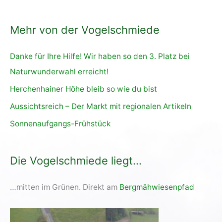
e
Mehr von der Vogelschmiede
n
n
Danke für Ihre Hilfe! Wir haben so den 3. Platz bei
a
Naturwunderwahl erreicht!
c
Herchenhainer Höhe bleib so wie du bist
h
Aussichtsreich – Der Markt mit regionalen Artikeln
:
Sonnenaufgangs-Frühstück
Die Vogelschmiede liegt…
…mitten im Grünen. Direkt am
Bergmähwiesenpfad