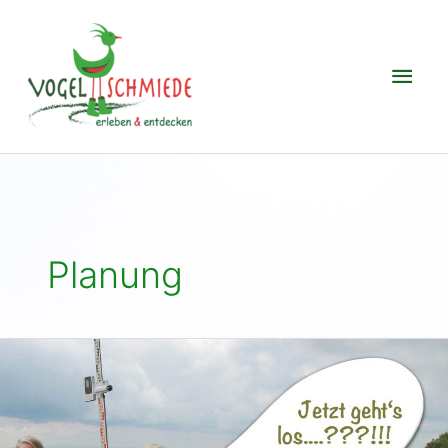
Zum
Hau
Inhalt
springen
Planung
Jetzt
geht’s
los
…