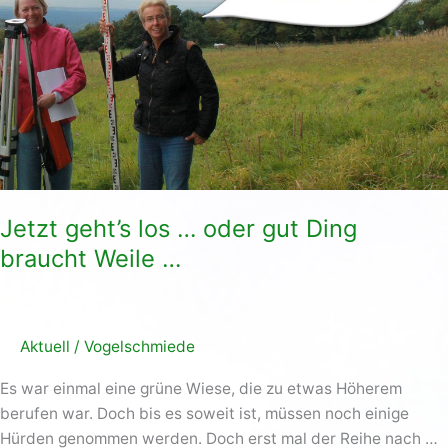
oder
gut
Ding
braucht
Weile
…
Jetzt geht’s los … oder gut Ding
braucht Weile …
Aktuell
/
Vogelschmiede
Es war einmal eine grüne Wiese, die zu etwas Höherem
berufen war. Doch bis es soweit ist, müssen noch einige
Hürden genommen werden. Doch erst mal der Reihe nach …