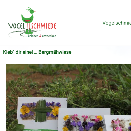
Zum
Inhalt
springen
Vogelschmi
Kleb` dir eine! … Bergmähwiese